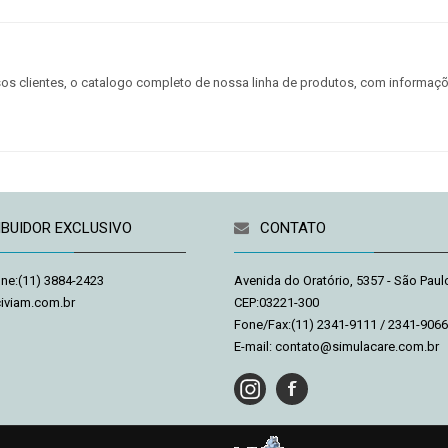
os clientes, o catalogo completo de nossa linha de produtos, com informaç
IBUIDOR EXCLUSIVO
CONTATO
one:(11) 3884-2423
Avenida do Oratório, 5357 - São Paulo
iviam.com.br
CEP:03221-300
Fone/Fax:
(11) 2341-9111 / 2341-9066
ica watches
www.replicatime.me
E-mail:
contato@simulacare.com.br