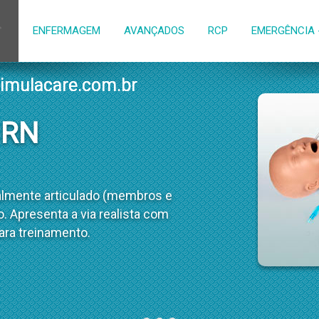
ENFERMAGEM
AVANÇADOS
RCP
EMERGÊNCIA 
imulacare.com.br
imulacare.com.br
imulacare.com.br
 RN
almente articulado (membros e
 Apresenta a via realista com
ara treinamento.