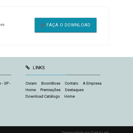
ões
FAÇA O DOWNLOAD
LINKS
 - SP -
Civiam
BoomBoxe
Contato
A Empresa
Home
Premiações
Destaques
Download Catálogo
Home
Desenvolvido
por Digital Link