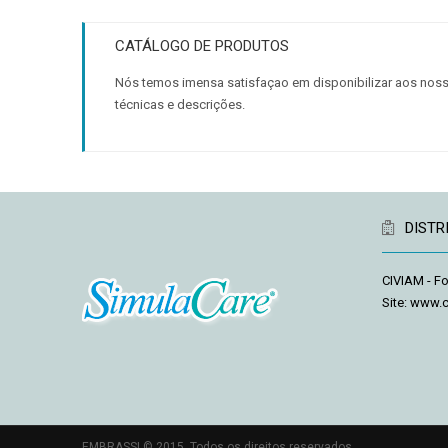
CATÁLOGO DE PRODUTOS
Nós temos imensa satisfaçao em disponibilizar aos noss
técnicas e descrições.
DISTR
CIVIAM - F
Site:
www.c
swiss repl
EMBRASSI © 2015. Todos os direitos reservados.