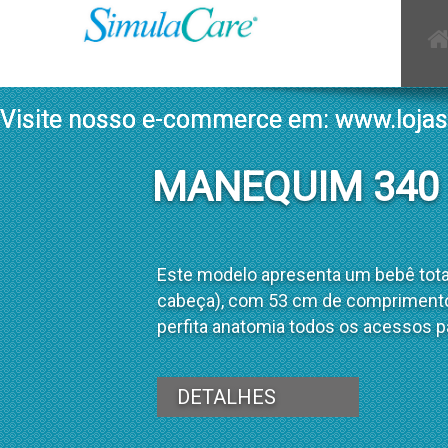
Visite nosso e-commerce em:
Visite nosso e-commerce em:
Visite nosso e-commerce em:
www.lojas
www.lojas
www.lojas
MANEQUIM 340
Este modelo apresenta um bebê tot
cabeça), com 53 cm de comprimento.
perfita anatomia todos os acessos p
DETALHES